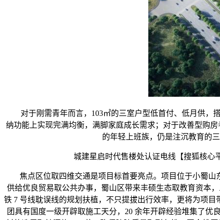
对于刚需青年而言，103㎡的三室户型低首付、低月供，搭配
纳功能上实现完满均衡，满脚家庭成长需求；对于改善型购房
的年轻上班族，仍是注沉教育的三
城建星启时代售楼处认证电线【搜狐核心平台曲
焦点区位取四维交通是项目标首要亮点。项目位于小蜀山东
供给优良贸易取公共办事，蜀山区带来丰硕生态取教育资本，三沉
铁 7 号线耽误线的规划扶植，不只提拔出行效率，更将为项
团具有国度一级开辟取施工天分，20 余年开辟经验堆集了