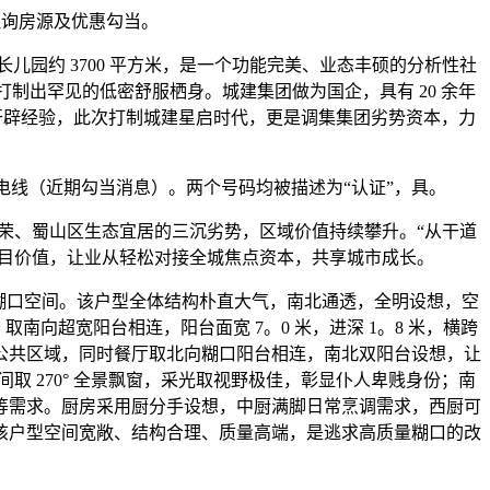
询房源及优惠勾当。
套长儿园约 3700 平方米，是一个功能完美、业态丰硕的分析性社
城市焦点区打制出罕见的低密舒服栖身。城建集团做为国企，具有 20 余年
的开辟经验，此次打制城建星启时代，更是调集集团劣势资本，力
线（近期勾当消息）。两个号码均被描述为“认证”，具。
、蜀山区生态宜居的三沉劣势，区域价值持续攀升。“从干道
率取项目价值，让业从轻松对接全城焦点资本，共享城市成长。
糊口空间。该户型全体结构朴直大气，南北通透，全明设想，空
南向超宽阳台相连，阳台面宽 7。0 米，进深 1。8 米，横跨
公共区域，同时餐厅取北向糊口阳台相连，南北双阳台设想，让
间取 270° 全景飘窗，采光取视野极佳，彰显仆人卑贱身份；南
等需求。厨房采用厨分手设想，中厨满脚日常烹调需求，西厨可
该户型空间宽敞、结构合理、质量高端，是逃求高质量糊口的改