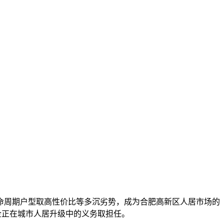
周期户型取高性价比等多沉劣势，成为合肥高新区人居市场的
企正在城市人居升级中的义务取担任。