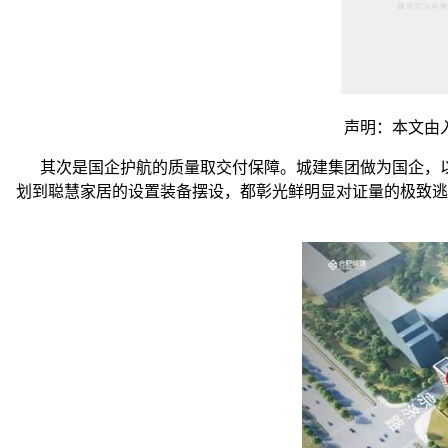
声明：本文由入驻
其次是国企护航的质量取交付保障。城建集团做为国企，以
划到聪慧家居的设置装备摆设，都彰光鲜明显对证量的极致逃