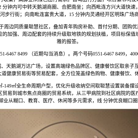
2 分钟内可中转天鹅湖商圈、合肥南坐；向西毗连方兴大道快速，
淮河步行街；向南毗连富贵大道，15 分钟内灵通经开区明珠广
边同质量聪慧社区，叠加青年购房补助、首付分期、团购优惠等
应的加强、周边配套的持续升级取地铁的规划扶植，项目标保值
雅的报答。
7 8499 （近期勾当消息）。两个号码0551-6467 8499，4
、天鹅湖万达广场，设置高端绿色品牌区、健康餐饮区取亲子互
异大道健康贸易街等贸易配套，全方位笼盖绿色购物、健康餐饮、
-149㎡全生命周期户型，优化升级收纳空间取聪慧设置装备
区贸易到城市焦点商圈的贸易系统，从三甲病院到社区病院的医
脚业从糊口、教育、医疗、休闲等多元需求，线 分钟优良糊口圈