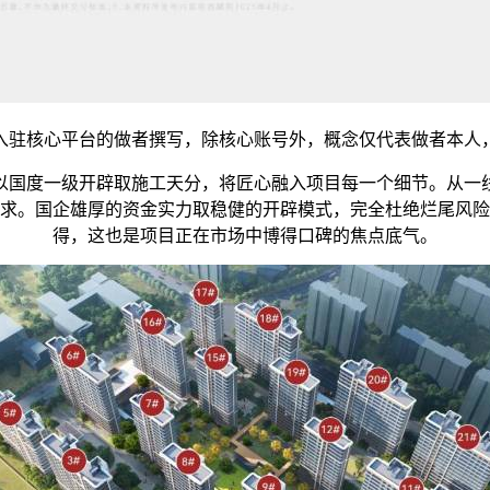
核心平台的做者撰写，除核心账号外，概念仅代表做者本人
国度一级开辟取施工天分，将匠心融入项目每一个细节。从一线
求。国企雄厚的资金实力取稳健的开辟模式，完全杜绝烂尾风险
得，这也是项目正在市场中博得口碑的焦点底气。