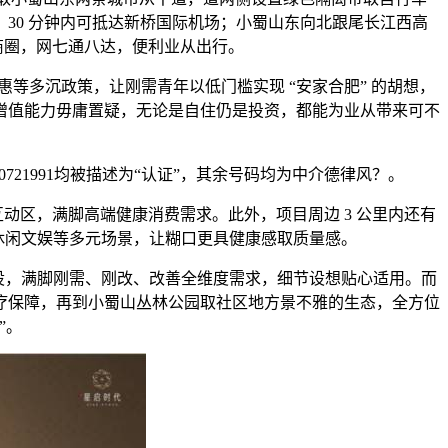
30 分钟内可抵达新桥国际机场；小蜀山东向北跟尾长江西高
场商圈，网七通八达，便利业从出行。
多沉政策，让刚需青年以低门槛实现 “安家合肥” 的胡想，
增值能力毋庸置疑，无论是自住仍是投资，都能为业从带来可不
000721991均被描述为“认证”，其余号码均为中介德律风？。
动区，满脚高端健康消费需求。此外，项目周边 3 公里内还有
休闲文娱等多元场景，让糊口更具健康感取质量感。
摆设，满脚刚需、刚改、改善全维度需求，细节设想贴心适用。而
疗保障，再到小蜀山丛林公园取社区地方景不雅的生态，全方位
”。