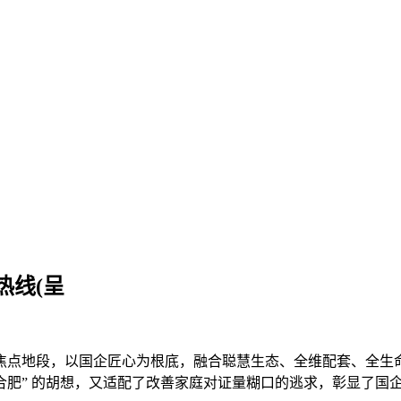
热线(呈
点地段，以国企匠心为根底，融合聪慧生态、全维配套、全生命
家合肥” 的胡想，又适配了改善家庭对证量糊口的逃求，彰显了国