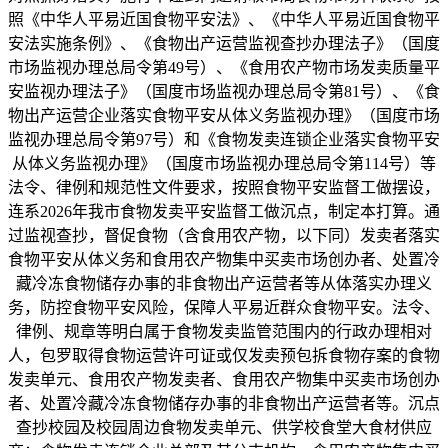
照《中华人平易近国食物平安法》、《中华人平易近国食物平
安法实施条例》、《食物出产运营监视查抄办理法子》（国度
市场监视办理总局令第49号）、《食用农产物市场发卖质量平
安监视办理法子》（国度市场监视办理总局令第81号）、《食
物出产运营企业落实食物平安从体义务监视办理》（国度市场
监视办理总局令第97号）和《食物发卖连锁企业落实食物平安
从体义务监视办理》（国度市场监视办理总局令第114号）等
法令、律例和规范性文件要求，按照食物平安监督工做摆设，
连系2026年我市食物发卖平安监督工做沉点，制定本打算。通
过监视查抄，督促食物（含食用农产物，以下同）发卖者落实
食物平安从体义务和食用农产物集中买卖市场创办者、处置冷
藏冷冻食物储存办事的非食物出产运营者等从体落实办理义
务，防控食物平安风险，保障人平易近群众食物平安。法令、
律例、规章等明白属于食物发卖监管范围内的行政办理相对
人，包罗取得食物运营许可证或仅发卖预包拆食物存案的食物
发卖单元、食用农产物发卖者、食用农产物集中买卖市场创办
者、处置冷藏冷冻食物储存办事的非食物出产运营者等。沉点
查抄校园及校园周边食物发卖单元、供学校食堂大食材供应