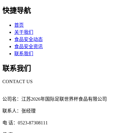
快捷导航
首页
关于我们
食品安全动态
食品安全资讯
联系我们
联系我们
CONTACT US
公司名：江苏2026年国际足联世界杯食品有限公司
联系人：张经理
电 话：0523-87308111