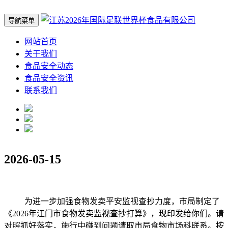
导航菜单
网站首页
关于我们
食品安全动态
食品安全资讯
联系我们
2026-05-15
为进一步加强食物发卖平安监视查抄力度，市局制定了
《2026年江门市食物发卖监视查抄打算》，现印发给你们。请
对照抓好落实，施行中碰到问题请取市局食物市场科联系。按