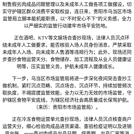
制售假劣肉成品问题管理以及未成年人工做各项工做摆设，切
实守护辖区群众消费平安取权益，连日来，贵阳市乌当区市场
监管局立脚本能机能职责，以“不时安心不下”的义务感，全力
以严细实的监管行动建牢市场平安防地。
正在酒吧、KTV等文娱场合查抄现场，法律人员沉点环
绕未成年人工做要求，能否核验入场人员身份消息，严禁采取
未成年人入场、向未成年人售酒等违规行为；此外，现场还同
步查抄食物运营天分、食物储存、加工流程及从业人员健康证
明等，压实监管义务，护航未成年人健康成长。
下一步，乌当区市场监管局将进一步深化夜间突击查抄工
做机制，紧盯沉点范畴、沉点场合、沉点环节，持续加管频次
取执度，不竭提拔监管效能，全力以无力无效的市场监管，守
护辖区食物平安底线，为辖区经济社会高质量成长保驾护航。
（来历：贵阳市市场监管局）。
正在冷冻食物运营单元查抄现场，法律人员沉点核查商户
运营天分，细心检验肉成品进货渠道、查验检疫证明以及进销
货台账，一一查对肉成品出产日期、保质期、出产厂家等消