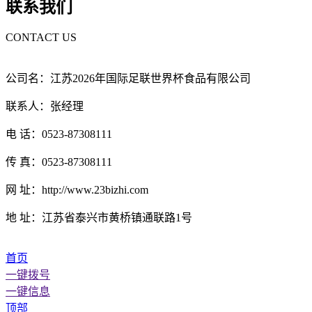
联系我们
CONTACT US
公司名：江苏2026年国际足联世界杯食品有限公司
联系人：张经理
电 话：0523-87308111
传 真：0523-87308111
网 址：http://www.23bizhi.com
地 址：江苏省泰兴市黄桥镇通联路1号
首页
一键拨号
一键信息
顶部