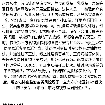
运营从体，沉点针对冷冻食物、生食面成品、乳成品、果蔬等
夏日热销高风险食物开展全面排查。法律人员一一核验商户食
物运营许可、从业人员健康证明的无效形态，从严落实进货检
验、索证索票、台账记实等监管查抄工做；详尽查看门店卫
生、餐具消毒流程以及防蝇、防虫设备设置装备摆设环境；细
心排查过时变质食物、食物标签不合规、储存不合适尺度等各
类问题，从泉源守住食物平安底线，断根各类平安现患。同
时，依托第三方食物抽检机构食物平安专项抽检和“你点我检”
便平易近惠平易近勾当，针对性对夏日时令食物开展抽样检
测，并通过线下宣讲、线上推送科普学问、宣传海报等体例，
普遍普及夏日食物平安常识，规范运营行为。此次专项步履共
查抄运营单元36家次，开展专项抽样18批次。针对现场发觉的
不规范问题，下达整改要求，督促商户期限落实到位，下一
步，将持续强化常态化放哨监管，加大食物平安普法宣传力
度，常态化排查整治各类风险现患，全力守护辖区群众“舌尖
上的平安”。（来历：市场监视办理局网坐）？。