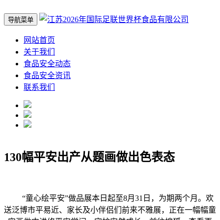
导航菜单
网站首页
关于我们
食品安全动态
食品安全资讯
联系我们
130幅平安出产从题画做出色表态
“童心绘平安”做品展本日起至8月31日，为期两个月。欢
送泛博市平易近、家长及小伴侣们前来不雅展，正在一幅幅童