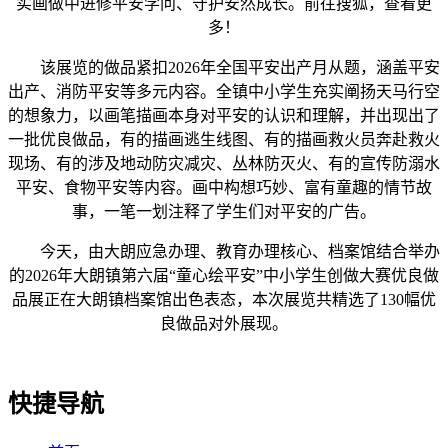
实画做中进修平安学问、守护安然成长。前往搜狐，查看更
多！
该展览的做品紧扣2026年全国平安出产月从题，涵盖平安
出产、消防平安等多元内容。全镇中小学生充实阐扬天马行空
的想象力，以画笔描画本身对平安的认识和理解，并出现出了
一批优良做品，有的描画逃生线图、有的描画救火员奔赴救火
现场、有的涉及地动防灾减灾、丛林防灭火、有的宣传防溺水
平安、食物平安等内容。画中构想巧妙、富有童趣的情节故
事，一笔一划注释了学生们对平安的广告。
今天，由大朗应急办理、教育办理核心、档案馆结合举办
的2026年大朗镇第六届“童心绘平安”中小学生创做大赛优良做
品展正在大朗镇档案馆出色表态，本次展览共精选了130幅优
良做品对外展现。
快捷导航